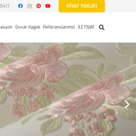
5417
FİYAT TEKLİFİ
rasyon
Duvar Kağıdı
Referanslarımız
İLETİŞİM