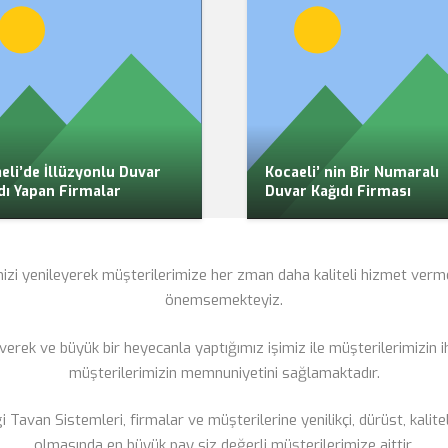
eli’de İllüzyonlu Duvar
Kocaeli’ nin Bir Numaralı
dı Yapan Firmalar
Duvar Kağıdı Firması
mizi yenileyerek müşterilerimize her zman daha kaliteli hizmet verm
önemsemekteyiz.
rek ve büyük bir heyecanla yaptığımız işimiz ile müşterilerimizin ih
müşterilerimizin memnuniyetini sağlamaktadır.
avan Sistemleri, firmalar ve müşterilerine yenilikçi, dürüst, kalitel
olmasında en büyük pay siz değerli müşterilerimize aittir.