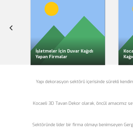
n
İşletmeler İçin Duvar Kağıdı
Koca
Yapan Firmalar
Kağı
Yapı dekorasyon sektörü içerisinde sürekli kendi
Kocaeli 3D Tavan Dekor olarak, öncül amacımız seve
Sektöründe lider bir firma olmayı benimseyen Gergi T