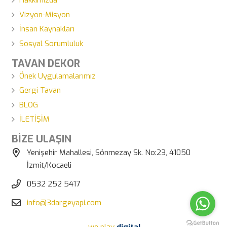
Hakkımızda
Vizyon-Misyon
İnsan Kaynakları
Sosyal Sorumluluk
TAVAN DEKOR
Önek Uygulamalarımız
Gergi Tavan
BLOG
İLETİŞİM
BİZE ULAŞIN
Yenişehir Mahallesi, Sönmezay Sk. No:23, 41050
İzmit/Kocaeli
0532 252 5417
info@3dargeyapi.com
.we play
digital