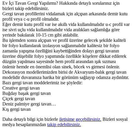
Ev İçi Tavan Gergi Yapılırmı? Hakkında detaylı sorularınız için
bizleri takip edebilirsiniz.
Gergi tavan profillerini vidalamak için alçıpan arkasında demir kutu
profil veya c-u profil olmalıdır.
Eğer demir kutu profil var ise akıllı vida kullanılmalıdır u-c profil var
ise sivri uçlu vida kullanılmalıdır vida aralıkları sağlamlığa göre
yerinde bakılarak 10-15 cm gibi atılabilir.
Bu işlemden sonra alçıpan ve profil üzerine gelecek şekilde kaliteli
bir folyo kullanılarak izolasyon sağlanmalıdır kalitesiz bir folyo
zamanla yapışma özelliğini kaybettiğinden dolayı gergi tavanın
üzerine düşebilir folyo yapımında özellikle köşelere dikkat edilerek
düzgün yapılması sayesinde hem profil arasından ışık sızması
önlenir hemde en önemlisi olan sinek, böcek vs girmesi önlenir.
Dekorasyon modellerimizden birisi de Akvaryum-balık gergi tavan
modelidir duvaranıza harika bir görünüm sağlayıp odanıza aydınlıtır.
Bazı gergi tavan moddelerimiz ise şöyledir:
Creative gergi tavan
Buğday başak gergi tavan
Çiçek gergi tavan
Deniz palmiye gergi tavan…
Kış gergi tavan
Daha detaylı bilgi için bizlerle
iletişime geçebilirsiniz.
Bizleri sosyal
medya hesaplarımızdan
takip edebilirsiniz.