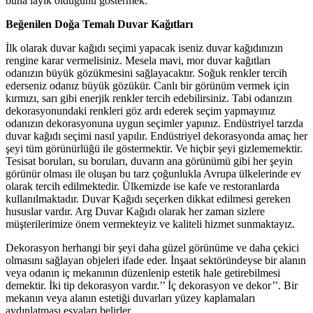
buna layık olduğunu göstermek.
Beğenilen Doğa Temalı Duvar Kağıtları
İlk olarak duvar kağıdı seçimi yapacak iseniz duvar kağıdınızın
rengine karar vermelisiniz. Mesela mavi, mor duvar kağıtları
odanızın büyük gözükmesini sağlayacaktır. Soğuk renkler tercih
ederseniz odanız büyük gözükür. Canlı bir görünüm vermek için
kırmızı, sarı gibi enerjik renkler tercih edebilirsiniz. Tabi odanızın
dekorasyonundaki renkleri göz ardı ederek seçim yapmayınız
odanızın dekorasyonuna uygun seçimler yapınız. Endüstriyel tarzda
duvar kağıdı seçimi nasıl yapılır. Endüstriyel dekorasyonda amaç her
şeyi tüm görünürlüğü ile göstermektir. Ve hiçbir şeyi gizlememektir.
Tesisat boruları, su boruları, duvarın ana görünümü gibi her şeyin
görünür olması ile oluşan bu tarz çoğunlukla Avrupa ülkelerinde ev
olarak tercih edilmektedir. Ülkemizde ise kafe ve restoranlarda
kullanılmaktadır. Duvar Kağıdı seçerken dikkat edilmesi gereken
hususlar vardır. Arg Duvar Kağıdı olarak her zaman sizlere
müşterilerimize önem vermekteyiz ve kaliteli hizmet sunmaktayız.
Dekorasyon herhangi bir şeyi daha güzel görünüme ve daha çekici
olmasını sağlayan objeleri ifade eder. İnşaat sektöründeyse bir alanın
veya odanın iç mekanının düzenlenip estetik hale getirebilmesi
demektir. İki tip dekorasyon vardır.’’ İç dekorasyon ve dekor’’. Bir
mekanın veya alanın estetiği duvarları yüzey kaplamaları
aydınlatması eşyaları belirler.