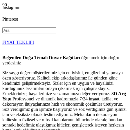
Instagram
Pinterest
YouTube
FİYAT TEKLİFİ
Beğenilen Doğa Temalı Duvar Kağıtları
öğrenmek için doğru
yerdesiniz
Siz saygı değer müşterilerimiz için en iyisini, en güzelini yapmaya
özen gösteriyoruz. Kaliteli ekip arkadaşlarımız ile günden güne
kendimizi geliştirmekteyiz. Sizler için en uygun ve hayalinizi
kurduğunuz tasarımları ortaya çıkarmak için çalışmaktayız.
Emeklerinize, hayallerinize ve zamanınıza değer veriyoruz.
3D Arg
Yapı
Profesyonel ve dinamik kadromuzla 7/24 inşaat, tadilat ve
dekorasyon ihtiyaçlarınıza hızlı ve ekonomik çözümler üretiyoruz.
Söz verdiğimiz gün işimize başlıyoruz ve söz verdiğimiz gün işimizi
tam ve eksiksiz olarak teslim ediyoruz. Mekanların dekorasyon
kalitesinin fiziksel ve ruhsal katkılarının bilincinde olarak; bundan
sonraki hedefimiz ulaştığımız kitleleri genişleterek isteyen herkesin