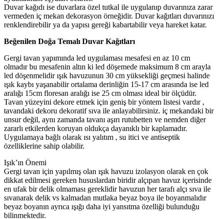
Duvar kağıdı ise duvarlara özel tutkal ile uygulanıp duvarınıza zarar
vermeden iç mekan dekorasyon örneğidir. Duvar kağıtları duvarınızı
renklendirebilir ya da yapısı gereği kabartabilir veya hareket katar.
Beğenilen Doğa Temalı Duvar Kağıtları
Gergi tavan yapımında led uygulaması mesafesi en az 10 cm
olmadır bu mesafenin altın ki led döşemede maksimum 8 cm arayla
led döşenmelidir ışık havuzunun 30 cm yüksekliği geçmesi halinde
ışık kaybı yaşanabilir ortalama derinliğin 15-17 cm arasında ise led
aralığı 15cm floresan aralığı ise 25 cm olması ideal bir ölçüdür.
Tavan yüzeyini dekore etmek için geniş bir yöntem listesi vardır ,
tavandaki dekoru dekoratif sıva ile anlayabilirsiniz. iç mekandaki bir
unsur değil, aynı zamanda tavanı aşırı rutubetten ve nemden diğer
zararlı etkilerden koruyan oldukça dayanıklı bir kaplamadır.
Uygulamaya bağlı olarak ısı yalıtım , su itici ve antiseptik
özelliklerine sahip olabilir.
Işık’ın Önemi
Gergi tavan için yapılmış olan ışık havuzu izolasyon olarak en çok
dikkat edilmesi gereken hususlardan biridir alçıpan havuz içerisinde
en ufak bir delik olmaması gereklidir havuzun her tarafı alçı sıva ile
sıvanarak delik vs kalmadan mutlaka beyaz boya ile boyanmalıdır
beyaz boyanın ayrıca ışığı daha iyi yansıtma özelliği bulunduğu
bilinmektedir.