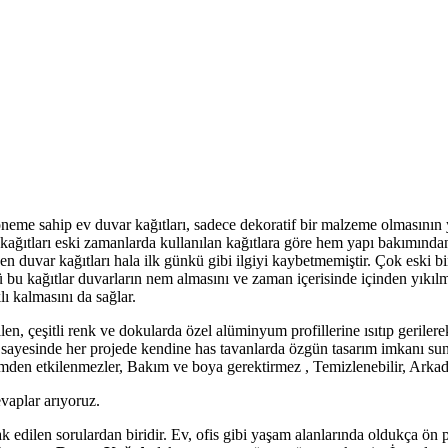
neme sahip ev duvar kağıtları, sadece dekoratif bir malzeme olmasının
ğıtları eski zamanlarda kullanılan kağıtlara göre hem yapı bakımından
en duvar kağıtları hala ilk günkü gibi ilgiyi kaybetmemiştir. Çok esk
bu kağıtlar duvarların nem almasını ve zaman içerisinde içinden yıkıl
ı kalmasını da sağlar.
elebilen, çeşitli renk ve dokularda özel alüminyum profillerine ısıtıp geri
 sayesinde her projede kendine has tavanlarda özgün tasarım imkanı sun
emden etkilenmezler, Bakım ve boya gerektirmez , Temizlenebilir, Arkada
evaplar arıyoruz.
k edilen sorulardan biridir. Ev, ofis gibi yaşam alanlarında oldukça ön p