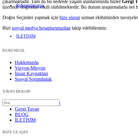
çıkarmaktadır. Tam da bu nedenle yaşam alanlarımızda bizler
Gergi 
Referanslarımız
üzerinde doğrudan etkili olabilmektedir. Bu durum araştırmalarla net b
Doğru Seçimler yapmak için
bize ulaşıp
uzman ekibimizden tavsiyele
Bizi
sosyal medya hesaplarımızdan
takip edebilirsiniz.
İLETİŞİM
KURUMSAL
Hakkımızda
Vizyon-Misyon
İnsan Kaynakları
Sosyal Sorumluluk
TAVAN DEKOR
Önek Uygulamalarımız
Gergi Tavan
BLOG
İLETİŞİM
BİZE ULAŞIN