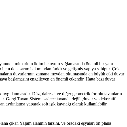
 yanında mimarinin iklim ile uyum sağlamasında önemli bir yapı
 hem de tasarım bakımından farklı ve gelişmiş yapıya sahiptir. Çok
i binaların duvarlarının zamana meydan okumasında en büyük etki duvar
maya başlamasını engelleyen en önemli etkendir. Hatta bazı duvar
lerek uygulanmasıdır. Düz, dairesel ve diğer geometrik formlu tavanların
ar. Gergi Tavan Sistemi sadece tavanda değil ,duvar ve dekoratif
n aydınlatma yaparak soft ışık kaynağı olarak kullanılabilir.
lana çıkar. Yaşam alanının tarzını, ve oradaki eşyaları ön plana