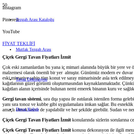
Instagram
Pinterest
Tezgah Arası Kataloğu
YouTube
FİYAT TEKLİFİ
Mutfak Tezgah Arası
Çiçek Gergi Tavan Fiyatları İzmit
Çok eski zamanlardan bu yana iç mimari alanında büyük bir yere ve ö
malzemesi olarak önemli bir yer almıştır. Günümüz modern ev duvar ka
eski mimariye sahip tüm konut ve saray mimarisinde asla terk edilmey
Tavan Dekorasyon
kağıtlarının güzel görüntü oluşturmasından kaynaklanmaktadır. Çünkü 
kağıtları alanın içerisinde bulunan nemi emerek binanın kuru ve sağlıkl
Gergi tavan sistemi
, sıra dışı yapısı ile ısıtılarak istenilen forma g
yanı sıra tonoz ve kubbe gibi uygulamalara imkan sağlar. Bu esneklik
amaçlı olmak üzere de yapılabilir ve her şekilde girebilir. Sudan ve n
Duvar Kağıdı
Çiçek Gergi Tavan Fiyatları İzmit
konularında sizlerin sorularına c
Çiçek Gergi Tavan Fiyatları İzmit
konusu dekorasyon ile ilgili mera