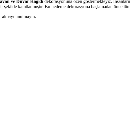
Tavan
ve
Duvar Kağıdı
dekorasyonuna özen göstermekteyiz. İnsanların 
ir şekilde kanıtlanmıştır. Bu nedenle dekorasyona başlamadan önce tüm al
r almayı unutmayın.