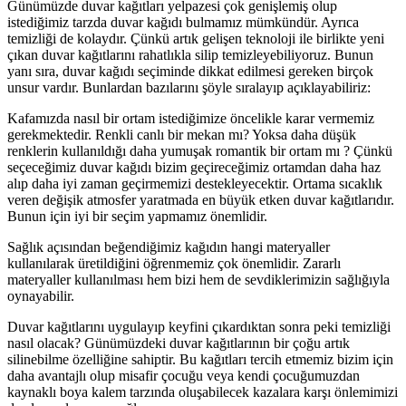
Günümüzde duvar kağıtları yelpazesi çok genişlemiş olup
istediğimiz tarzda duvar kağıdı bulmamız mümkündür. Ayrıca
temizliği de kolaydır. Çünkü artık gelişen teknoloji ile birlikte yeni
çıkan duvar kağıtlarını rahatlıkla silip temizleyebiliyoruz. Bunun
yanı sıra, duvar kağıdı seçiminde dikkat edilmesi gereken birçok
unsur vardır. Bunlardan bazılarını şöyle sıralayıp açıklayabiliriz:
Kafamızda nasıl bir ortam istediğimize öncelikle karar vermemiz
gerekmektedir. Renkli canlı bir mekan mı? Yoksa daha düşük
renklerin kullanıldığı daha yumuşak romantik bir ortam mı ? Çünkü
seçeceğimiz duvar kağıdı bizim geçireceğimiz ortamdan daha haz
alıp daha iyi zaman geçirmemizi destekleyecektir. Ortama sıcaklık
veren değişik atmosfer yaratmada en büyük etken duvar kağıtlarıdır.
Bunun için iyi bir seçim yapmamız önemlidir.
Sağlık açısından beğendiğimiz kağıdın hangi materyaller
kullanılarak üretildiğini öğrenmemiz çok önemlidir. Zararlı
materyaller kullanılması hem bizi hem de sevdiklerimizin sağlığıyla
oynayabilir.
Duvar kağıtlarını uygulayıp keyfini çıkardıktan sonra peki temizliği
nasıl olacak? Günümüzdeki duvar kağıtlarının bir çoğu artık
silinebilme özelliğine sahiptir. Bu kağıtları tercih etmemiz bizim için
daha avantajlı olup misafir çocuğu veya kendi çocuğumuzdan
kaynaklı boya kalem tarzında oluşabilecek kazalara karşı önlemimizi