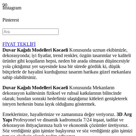
Instagram
Pinterest
YouTube
FİYAT TEKLİFİ
Duvar Kağıdı Modelleri Kocaeli
Konusunda uzman ekibimizle,
dekorasyonda; iyi fiyatlar, trend renkler, özgün tasarımlar ve kaliteli
ürünler gibi koşulların hepsi, neden bir arada olmasın düşüncesiyle
yola çıktığımız yer sayesinde kısa bir sürede gördük ki, düşük
bütçelerle de hayalini kurduğunuz tasarım harikası güzel mekanlara
sahip olabilirsiniz.
Duvar Kağıdı Modelleri Kocaeli
Konusunda Mekanların
dekorasyon kalitesinin fiziksel ve ruhsal katkılarının bilincinde
olarak; bundan sonraki hedefimiz ulaştığımız kitleleri genişleterek
isteyen herkesin buna layık olduğunu göstermek.
Emeklerinize, hayallerinize ve zamanınıza değer veriyoruz.
3D Arg
Yapı
Profesyonel ve dinamik kadromuzla 7/24 inşaat, tadilat ve
dekorasyon ihtiyaçlarınıza hızlı ve ekonomik çözümler üretiyoruz.
Söz verdiğimiz gün işimize başlıyoruz ve söz verdiğimiz gün işimizi