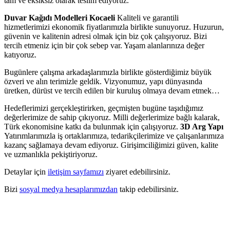
tam ve eksiksiz olarak teslim ediyoruz.
Duvar Kağıdı Modelleri Kocaeli
Kaliteli ve garantili
hizmetlerimizi ekonomik fiyatlarımızla birlikte sunuyoruz. Huzurun,
güvenin ve kalitenin adresi olmak için biz çok çalışıyoruz. Bizi
tercih etmeniz için bir çok sebep var. Yaşam alanlarınıza değer
katıyoruz.
Bugünlere çalışma arkadaşlarımızla birlikte gösterdiğimiz büyük
özveri ve alın terimizle geldik. Vizyonumuz, yapı dünyasında
üretken, dürüst ve tercih edilen bir kuruluş olmaya devam etmek…
Hedeflerimizi gerçekleştirirken, geçmişten bugüne taşıdığımız
değerlerimize de sahip çıkıyoruz. Milli değerlerimize bağlı kalarak,
Türk ekonomisine katkı da bulunmak için çalışıyoruz.
3D Arg Yapı
Yatırımlarımızla iş ortaklarımıza, tedarikçilerimize ve çalışanlarımıza
kazanç sağlamaya devam ediyoruz. Girişimciliğimizi güven, kalite
ve uzmanlıkla pekiştiriyoruz.
Detaylar için
iletişim sayfamızı
ziyaret edebilirsiniz.
Bizi
sosyal medya hesaplarımızdan
takip edebilirsiniz.