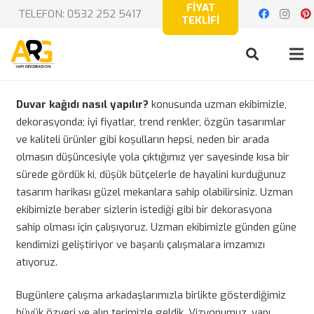
FİYAT
TELEFON: 0532 252 5417
TEKLİFİ
Duvar kağıdı nasıl yapılır?
konusunda uzman ekibimizle,
dekorasyonda; iyi fiyatlar, trend renkler, özgün tasarımlar
ve kaliteli ürünler gibi koşulların hepsi, neden bir arada
olmasın düşüncesiyle yola çıktığımız yer sayesinde kısa bir
sürede gördük ki, düşük bütçelerle de hayalini kurduğunuz
tasarım harikası güzel mekanlara sahip olabilirsiniz. Uzman
ekibimizle beraber sizlerin istediği gibi bir dekorasyona
sahip olması için çalışıyoruz. Uzman ekibimizle günden güne
kendimizi geliştiriyor ve başarılı çalışmalara imzamızı
atıyoruz.
Bugünlere çalışma arkadaşlarımızla birlikte gösterdiğimiz
büyük özveri ve alın terimizle geldik. Vizyonumuz, yapı