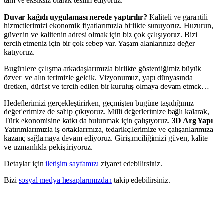
tam ve eksiksiz olarak teslim ediyoruz.
Duvar kağıdı uygulaması nerede yaptırılır?
Kaliteli ve garantili
hizmetlerimizi ekonomik fiyatlarımızla birlikte sunuyoruz. Huzurun,
güvenin ve kalitenin adresi olmak için biz çok çalışıyoruz. Bizi
tercih etmeniz için bir çok sebep var. Yaşam alanlarınıza değer
katıyoruz.
Bugünlere çalışma arkadaşlarımızla birlikte gösterdiğimiz büyük
özveri ve alın terimizle geldik. Vizyonumuz, yapı dünyasında
üretken, dürüst ve tercih edilen bir kuruluş olmaya devam etmek…
Hedeflerimizi gerçekleştirirken, geçmişten bugüne taşıdığımız
değerlerimize de sahip çıkıyoruz. Milli değerlerimize bağlı kalarak,
Türk ekonomisine katkı da bulunmak için çalışıyoruz.
3D Arg Yapı
Yatırımlarımızla iş ortaklarımıza, tedarikçilerimize ve çalışanlarımıza
kazanç sağlamaya devam ediyoruz. Girişimciliğimizi güven, kalite
ve uzmanlıkla pekiştiriyoruz.
Detaylar için
iletişim sayfamızı
ziyaret edebilirsiniz.
Bizi
sosyal medya hesaplarımızdan
takip edebilirsiniz.