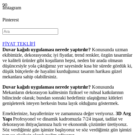
Instagram
Pinterest
YouTube
FİYAT TEKLİFİ
Duvar kağıdı uygulaması nerede yaptırılır?
Konusunda uzman
ekibimizle, dekorasyonda; iyi fiyatlar, trend renkler, özgün tasarımlar
ve kaliteli ürünler gibi koşulların hepsi, neden bir arada olmasın
düşüncesiyle yola çıktığımız yer sayesinde kısa bir sürede gördük ki,
düşük bütçelerle de hayalini kurduğunuz tasarım harikası güzel
mekanlara sahip olabilirsiniz.
Duvar kağıdı uygulaması nerede yaptırılır?
Konusunda
Mekanların dekorasyon kalitesinin fiziksel ve ruhsal katkılarının
bilincinde olarak; bundan sonraki hedefimiz ulaştığımız kitleleri
genişleterek isteyen herkesin buna layık olduğunu göstermek.
Emeklerinize, hayallerinize ve zamanınıza değer veriyoruz.
3D Arg
Yapı
Profesyonel ve dinamik kadromuzla 7/24 inşaat, tadilat ve
dekorasyon ihtiyaçlarınıza hızlı ve ekonomik çözümler üretiyoruz.
Söz verdiğimiz gün işimize başlıyoruz ve söz verdiğimiz gün işimizi