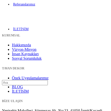
Referanslarımız
İLETİŞİM
KURUMSAL
Hakkımızda
Vizyon-Misyon
İnsan Kaynakları
Sosyal Sorumluluk
TAVAN DEKOR
Önek Uygulamalarımız
Gergi Tavan
BLOG
İLETİŞİM
BİZE ULAŞIN
Yenişehir Mahallesi, Sönmezay Sk. No:23, 41050 İzmit/Kocaeli