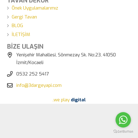
TAVAN DEKOR
Önek Uygulamalarımız
Gergi Tavan
BLOG
İLETİŞİM
BİZE ULAŞIN
Yenişehir Mahallesi, Sönmezay Sk. No:23, 41050
İzmit/Kocaeli
0532 252 5417
info@3dargeyapi.com
.we play
digital