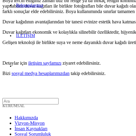
Boya tercih ettiğiniz zaman düz bir renge ya da birkaç rengin kombina
Referanslarımız
yapılabilen duvar kağıtları ile birlikte fotoğrafları bile duvar kağıdı 
farklı sonuçlar elde edebilirsiniz. Boya kullanımında sınırlar tamamen 
Duvar kağıdının avantajlarından bir tanesi evinize estetik hava katması
Duvar kağıtları ekonomik ve kolaylıkla silinebilir özelliktedir, hijyeni
İLETİŞİM
Gelişen teknoloji ile birlikte suya ve neme dayanıklı duvar kağıdı üret
Detaylar için
iletişim sayfamızı
ziyaret edebilirsiniz.
Bizi
sosyal medya hesaplarımızdan
takip edebilirsiniz.
KURUMSAL
Hakkımızda
Vizyon-Misyon
İnsan Kaynakları
Sosyal Sorumluluk