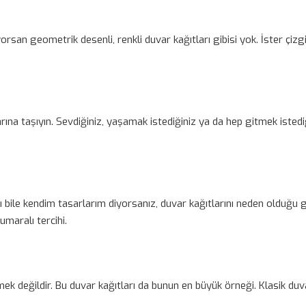
an geometrik desenli, renkli duvar kağıtları gibisi yok. İster çizgili
a taşıyın. Sevdiğiniz, yaşamak istediğiniz ya da hep gitmek istediği
ı bile kendim tasarlarım diyorsanız, duvar kağıtlarını neden olduğu gi
umaralı tercihi.
ek değildir. Bu duvar kağıtları da bunun en büyük örneği. Klasik duv