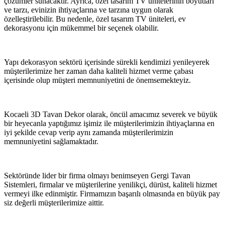
çözümler sunacaktır. Ayrıca, özel tasarım TV ünitelerinin boyutları
ve tarzı, evinizin ihtiyaçlarına ve tarzına uygun olarak
özelleştirilebilir. Bu nedenle, özel tasarım TV üniteleri, ev
dekorasyonu için mükemmel bir seçenek olabilir.
Yapı dekorasyon sektörü içerisinde sürekli kendimizi yenileyerek
müşterilerimize her zaman daha kaliteli hizmet verme çabası
içerisinde olup müşteri memnuniyetini de önemsemekteyiz.
Kocaeli 3D Tavan Dekor olarak, öncül amacımız severek ve büyük
bir heyecanla yaptığımız işimiz ile müşterilerimizin ihtiyaçlarına en
iyi şekilde cevap verip aynı zamanda müşterilerimizin
memnuniyetini sağlamaktadır.
Sektöründe lider bir firma olmayı benimseyen Gergi Tavan
Sistemleri, firmalar ve müşterilerine yenilikçi, dürüst, kaliteli hizmet
vermeyi ilke edinmiştir. Firmamızın başarılı olmasında en büyük pay
siz değerli müşterilerimize aittir.