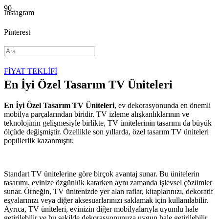
Instagram
Pinterest
YouTube
FİYAT TEKLİFİ
En İyi Özel Tasarım TV Üniteleri
En İyi Özel Tasarım TV Üniteleri
, ev dekorasyonunda en önemli
mobilya parçalarından biridir. TV izleme alışkanlıklarının ve
teknolojinin gelişmesiyle birlikte, TV ünitelerinin tasarımı da büyük
ölçüde değişmiştir. Özellikle son yıllarda, özel tasarım TV üniteleri
popülerlik kazanmıştır.
Standart TV ünitelerine göre birçok avantaj sunar. Bu ünitelerin
tasarımı, evinize özgünlük katarken aynı zamanda işlevsel çözümler
sunar. Örneğin, TV ünitenizde yer alan raflar, kitaplarınızı, dekoratif
eşyalarınızı veya diğer aksesuarlarınızı saklamak için kullanılabilir.
Ayrıca, TV üniteleri, evinizin diğer mobilyalarıyla uyumlu hale
getirilebilir ve bu şekilde dekorasyonunuza uygun hale getirilebilir.