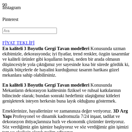
Instagram
Pinterest
YouTube
FİYAT TEKLİFİ
En kaliteli 3 Boyutlu Gergi Tavan modelleri
Konusunda uzman
ekibimizle, dekorasyonda; iyi fiyatlar, trend renkler, özgün tasarımlar
ve kaliteli ürünler gibi koşulların hepsi, neden bir arada olmasın
düşüncesiyle yola çıktığımız yer sayesinde kısa bir sürede gördük ki,
düşük bütçelerle de hayalini kurduğunuz tasarım harikası güzel
mekanlara sahip olabilirsiniz.
En kaliteli 3 Boyutlu Gergi Tavan modelleri
Konusunda
Mekanların dekorasyon kalitesinin fiziksel ve ruhsal katkılarının
bilincinde olarak; bundan sonraki hedefimiz ulaştığımız kitleleri
genişleterek isteyen herkesin buna layık olduğunu göstermek.
Emeklerinize, hayallerinize ve zamanınıza değer veriyoruz.
3D Arg
Yapı
Profesyonel ve dinamik kadromuzla 7/24 inşaat, tadilat ve
dekorasyon ihtiyaçlarınıza hızlı ve ekonomik çözümler üretiyoruz.
Söz verdiğimiz gün işimize başlıyoruz ve söz verdiğimiz gün işimizi