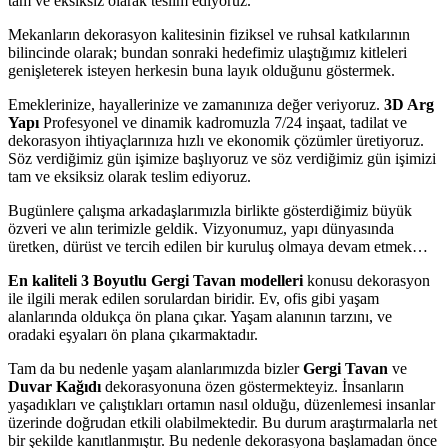
tam ve eksiksiz olarak teslim ediyoruz.
Mekanların dekorasyon kalitesinin fiziksel ve ruhsal katkılarının
bilincinde olarak; bundan sonraki hedefimiz ulaştığımız kitleleri
genişleterek isteyen herkesin buna layık olduğunu göstermek.
Emeklerinize, hayallerinize ve zamanınıza değer veriyoruz.
3D Arg
Yapı
Profesyonel ve dinamik kadromuzla 7/24 inşaat, tadilat ve
dekorasyon ihtiyaçlarınıza hızlı ve ekonomik çözümler üretiyoruz.
Söz verdiğimiz gün işimize başlıyoruz ve söz verdiğimiz gün işimizi
tam ve eksiksiz olarak teslim ediyoruz.
Bugünlere çalışma arkadaşlarımızla birlikte gösterdiğimiz büyük
özveri ve alın terimizle geldik. Vizyonumuz, yapı dünyasında
üretken, dürüst ve tercih edilen bir kuruluş olmaya devam etmek…
En kaliteli 3 Boyutlu Gergi Tavan modelleri
konusu dekorasyon
ile ilgili merak edilen sorulardan biridir. Ev, ofis gibi yaşam
alanlarında oldukça ön plana çıkar. Yaşam alanının tarzını, ve
oradaki eşyaları ön plana çıkarmaktadır.
Tam da bu nedenle yaşam alanlarımızda bizler
Gergi Tavan
ve
Duvar Kağıdı
dekorasyonuna özen göstermekteyiz. İnsanların
yaşadıkları ve çalıştıkları ortamın nasıl olduğu, düzenlemesi insanlar
üzerinde doğrudan etkili olabilmektedir. Bu durum araştırmalarla net
bir şekilde kanıtlanmıştır. Bu nedenle dekorasyona başlamadan önce