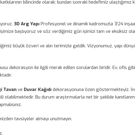
katkılarının bilincinde olarak; bundan sonraki hedefimiz ulaştığımız k
iyoruz.
3D Arg Yapı
Profesyonel ve dinamik kadromuzla 7/24 inşaat, 
imize başlıyoruz ve söz verdiğimiz gün işimizi tam ve eksiksiz ola
ğimiz büyük özveri ve alın terimizle geldik. Vizyonumuz, yapı dünyas
usu dekorasyon ile ilgili merak edilen sorulardan biridir. Ev, ofis g
ktadır.
gi Tavan
ve
Duvar Kağıdı
dekorasyonuna özen göstermekteyiz. İnsan
li olabilmektedir. Bu durum araştırmalarla net bir şekilde kanıtla
apmalısınız.
izden tavsiyeler almayı unutmayın.
z.