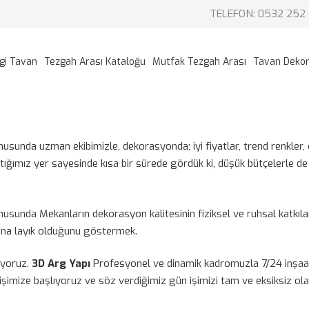
TELEFON: 0532 252 
gi Tavan
Tezgah Arası Kataloğu
Mutfak Tezgah Arası
Tavan Deko
usunda uzman ekibimizle, dekorasyonda; iyi fiyatlar, trend renkler, ö
tığımız yer sayesinde kısa bir sürede gördük ki, düşük bütçelerle d
usunda Mekanların dekorasyon kalitesinin fiziksel ve ruhsal katkılar
buna layık olduğunu göstermek.
iyoruz.
3D Arg Yapı
Profesyonel ve dinamik kadromuzla 7/24 inşaat, 
imize başlıyoruz ve söz verdiğimiz gün işimizi tam ve eksiksiz ola