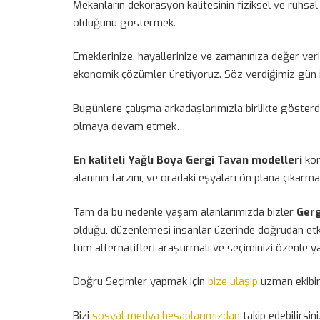
Mekanların dekorasyon kalitesinin fiziksel ve ruhsal 
olduğunu göstermek.
Emeklerinize, hayallerinize ve zamanınıza değer ver
ekonomik çözümler üretiyoruz. Söz verdiğimiz gün iş
Bugünlere çalışma arkadaşlarımızla birlikte gösterdi
olmaya devam etmek…
En kaliteli Yağlı Boya Gergi Tavan modelleri
kon
alanının tarzını, ve oradaki eşyaları ön plana çıkarma
Tam da bu nedenle yaşam alanlarımızda bizler
Ger
olduğu, düzenlemesi insanlar üzerinde doğrudan etki
tüm alternatifleri araştırmalı ve seçiminizi özenle y
Doğru Seçimler yapmak için
bize ulaşıp
uzman ekibim
Bizi
sosyal medya hesaplarımızdan
takip edebilirsini