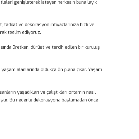
itleleri genişleterek isteyen herkesin buna layık
tadilat ve dekorasyon ihtiyaçlarınıza hızlı ve
rak teslim ediyoruz.
ında üretken, dürüst ve tercih edilen bir kuruluş
ibi yaşam alanlarında oldukça ön plana çıkar. Yaşam
ların yaşadıkları ve çalıştıkları ortamın nasıl
nmıştır. Bu nedenle dekorasyona başlamadan önce