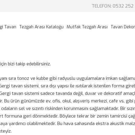
TELEFON: 0532 252 
gi Tavan
Tezgah Arası Kataloğu
Mutfak Tezgah Arası
Tavan Deko
in bizi takip edebilirsiniz.
 yanı sıra tonoz ve kubbe gibi radyuslu uygulamalara imkan sağlama
i tavan sistemi, sıra dışı yapısı ile ısıtılarak istenilen forma gir
r. Gergi tavan sistemi sadece tavanda değil, duvar ve dekoratif amaç
r. Bu ürün günümüzde ev, ofis, okul, alışveriş merkezi, cafe vs. gibi
 odaların sel ve sızıntı riskinden korunmasını sağlamaktadır. Bir sı
dart formuna geri dönmektedir. Böylece tekrar bir zemin tamircisi ça
ya yardımcı olabilmektedir. Bu hava sahasında ekstra akustik malze
teyiz.