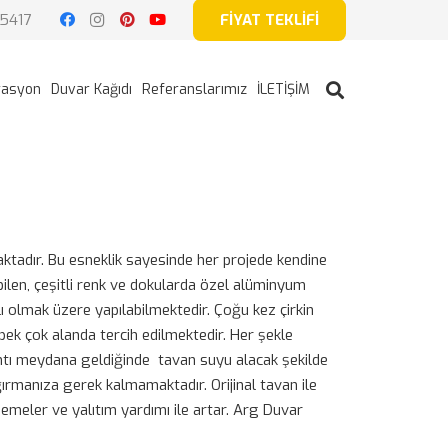
5417
FİYAT TEKLİFİ
rasyon
Duvar Kağıdı
Referanslarımız
İLETİŞİM
ktadır. Bu esneklik sayesinde her projede kendine
ebilen, çeşitli renk ve dokularda özel alüminyum
lı olmak üzere yapılabilmektedir. Çoğu kez çirkin
 pek çok alanda tercih edilmektedir. Her şekle
zıntı meydana geldiğinde tavan suyu alacak şekilde
ğırmanıza gerek kalmamaktadır. Orijinal tavan ile
meler ve yalıtım yardımı ile artar. Arg Duvar