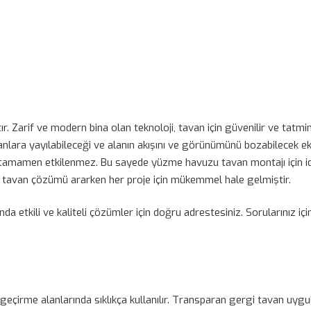
. Zarif ve modern bina olan teknoloji, tavan için güvenilir ve tatmin
lara yayılabileceği ve alanın akışını ve görünümünü bozabilecek ek
tamamen etkilenmez. Bu sayede yüzme havuzu tavan montajı için id
i bir tavan çözümü ararken her proje için mükemmel hale gelmiştir.
a etkili ve kaliteli çözümler için doğru adrestesiniz. Sorularınız için 
geçirme alanlarında sıklıkça kullanılır. Transparan gergi tavan uygul