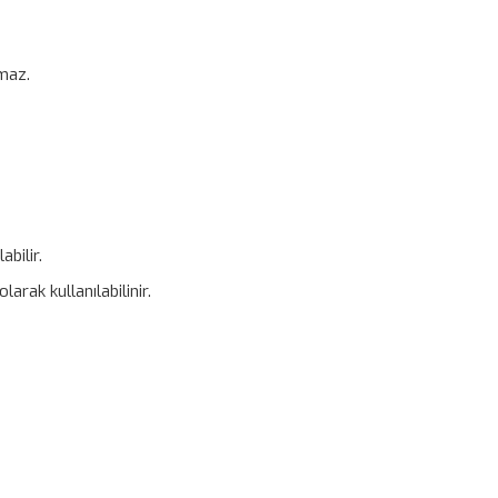
maz.
bilir.
arak kullanılabilinir.