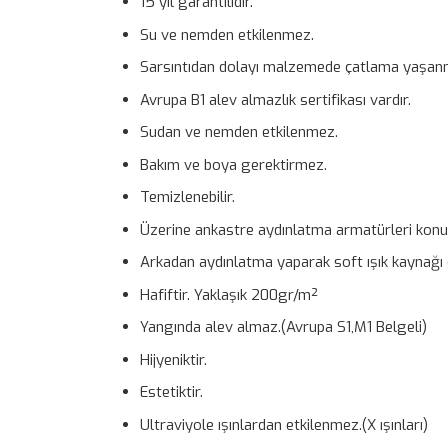
15 yıl garantilidir.
Su ve nemden etkilenmez.
Sarsıntıdan dolayı malzemede çatlama yaşan
Avrupa B1 alev almazlık sertifikası vardır.
Sudan ve nemden etkilenmez.
Bakım ve boya gerektirmez.
Temizlenebilir.
Üzerine ankastre aydınlatma armatürleri konula
Arkadan aydınlatma yaparak soft ışık kaynağı ol
Hafiftir. Yaklaşık 200gr/m²
Yangında alev almaz.(Avrupa S1,M1 Belgeli)
Hijyeniktir.
Estetiktir.
Ultraviyole ışınlardan etkilenmez.(X ışınları)