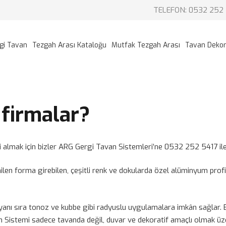
TELEFON: 0532 252 
gi Tavan
Tezgah Arası Kataloğu
Mutfak Tezgah Arası
Tavan Deko
 firmalar?
i almak için bizler ARG Gergi Tavan Sistemleri’ne 0532 252 5417 ile
tenilen forma girebilen, çeşitli renk ve dokularda özel alüminyum profil
yanı sıra tonoz ve kubbe gibi radyuslu uygulamalara imkân sağlar. 
Sistemi sadece tavanda değil, duvar ve dekoratif amaçlı olmak üzere