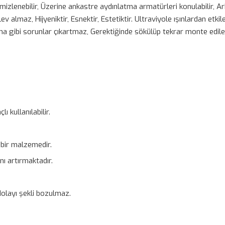
lenebilir, Üzerine ankastre aydınlatma armatürleri konulabilir, Ar
lev almaz, Hijyeniktir, Esnektir, Estetiktir. Ultraviyole ışınlardan etk
lma gibi sorunlar çıkartmaz, Gerektiğinde sökülüp tekrar monte edileb
 kullanılabilir.
 bir malzemedir.
ı artırmaktadır.
dolayı şekli bozulmaz.