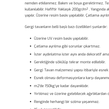
nemden etkilenmez, Bakım ve boya gerektirmez, Temiz
kullanılabilir. Hafiftir Yaklaşık 200gr/m² , Yangında a
yapılır, Üzerine resim baskı yapılabilir, Çatlama ayrı
Gergi tavanların belli başlı bazı özellikleri şunlardır:
Üzerine UV resim baskı yapılabilir.
Çatlama ayrılma gibi sorunlar çıkartmaz.
İster aydınlatma ister aynı anda dekoratif amaçlı
Gerektiğinde sökülüp tekrar monte edilebilir.
Gergi Tavan malzemesi yapısı itibariyle esnek
Esnek olması deformasyonlara karşı dayanımın
m2′de 150kg’ye kadar dayanıklıdır.
Yırtılmaz ve üzerine gelebilecek ağırlıklardan 
Renginde herhangi bir solma yaşanmaz.