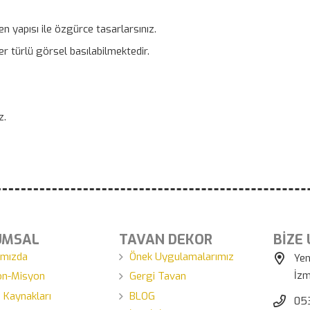
len yapısı ile özgürce tasarlarsınız.
her türlü görsel basılabilmektedir.
z.
UMSAL
TAVAN DEKOR
BİZE
ımızda
Önek Uygulamalarımız
Yen
İzm
on-Misyon
Gergi Tavan
 Kaynakları
BLOG
05