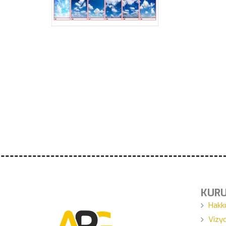
KUR
Hakk
Vizy