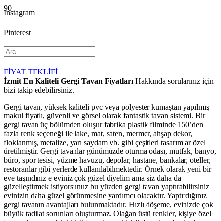
Instagram
Pinterest
YouTube
FİYAT TEKLİFİ
İzmit En Kaliteli Gergi Tavan Fiyatları
Hakkında sorularınız için
bizi takip edebilirsiniz.
Gergi tavan, yüksek kaliteli pvc veya polyester kumaştan yapılmış
makul fiyatlı, güvenli ve görsel olarak fantastik tavan sistemi. Bir
gergi tavan üç bölümden oluşur fabrika plastik filminde 150’den
fazla renk seçeneği ile lake, mat, saten, mermer, ahşap dekor,
floklanmış, metalize, yarı saydam vb. gibi çeşitleri tasarımlar özel
üretilmiştir. Gergi tavanlar günümüzde oturma odası, mutfak, banyo,
büro, spor tesisi, yüzme havuzu, depolar, hastane, bankalar, oteller,
restoranlar gibi yerlerde kullanılabilmektedir. Örnek olarak yeni bir
eve taşındınız e eviniz çok güzel diyelim ama siz daha da
güzelleştirmek istiyorsunuz bu yüzden gergi tavan yaptırabilirsiniz
evinizin daha güzel görünmesine yardımcı olacaktır. Yaptırdığınız
gergi tavanın avantajları bulunmaktadır. Hızlı döşeme, evinizde çok
büyük tadilat sorunları oluşturmaz. Olağan üstü renkler, kişiye özel