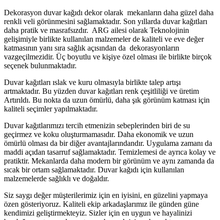
Dekorasyon duvar kağıdı dekor olarak mekanların daha güzel daha
renkli veli görünmesini sağlamaktadır. Son yıllarda duvar kağıtları
daha pratik ve masrafsızdır. ARG ailesi olarak Teknolojinin
gelişimiyle birlikte kullanılan malzemeler de kaliteli ve eve değer
katmasının yanı sıra sağlık açısından da dekorasyonların
vazgeçilmezidir. Üç boyutlu ve kişiye özel olması ile birlikte birçok
seçenek bulunmaktadır.
Duvar kağıtları ıslak ve kuru olmasıyla birlikte talep artışı
artmaktadır. Bu yüzden duvar kağıtları renk çeşitliliği ve üretim
Artırıldı. Bu nokta da uzun ömürlü, daha şık görünüm katması için
kaliteli seçimler yapılmaktadır.
Duvar kağıtlarımızı tercih etmenizin sebeplerinden biri de su
geçirmez ve koku oluşturmamasıdır. Daha ekonomik ve uzun
ömürlü olması da bir diğer avantajlarındandır. Uygulama zamanı da
maddi açıdan tasarruf sağlamaktadır. Temizlemesi de ayrıca kolay ve
pratiktir. Mekanlarda daha modern bir görünüm ve aynı zamanda da
sıcak bir ortam sağlamaktadır. Duvar kağıdı için kullanılan
malzemelerde sağlıklı ve doğaldır.
Siz saygı değer müşterilerimiz için en iyisini, en güzelini yapmaya
özen gösteriyoruz. Kaliteli ekip arkadaşlarımız ile günden güne
kendimizi geliştirmekteyiz. Sizler için en uygun ve hayalinizi