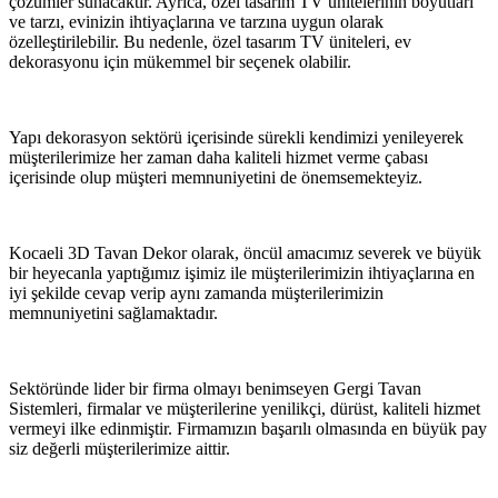
çözümler sunacaktır. Ayrıca, özel tasarım TV ünitelerinin boyutları
ve tarzı, evinizin ihtiyaçlarına ve tarzına uygun olarak
özelleştirilebilir. Bu nedenle, özel tasarım TV üniteleri, ev
dekorasyonu için mükemmel bir seçenek olabilir.
Yapı dekorasyon sektörü içerisinde sürekli kendimizi yenileyerek
müşterilerimize her zaman daha kaliteli hizmet verme çabası
içerisinde olup müşteri memnuniyetini de önemsemekteyiz.
Kocaeli 3D Tavan Dekor olarak, öncül amacımız severek ve büyük
bir heyecanla yaptığımız işimiz ile müşterilerimizin ihtiyaçlarına en
iyi şekilde cevap verip aynı zamanda müşterilerimizin
memnuniyetini sağlamaktadır.
Sektöründe lider bir firma olmayı benimseyen Gergi Tavan
Sistemleri, firmalar ve müşterilerine yenilikçi, dürüst, kaliteli hizmet
vermeyi ilke edinmiştir. Firmamızın başarılı olmasında en büyük pay
siz değerli müşterilerimize aittir.