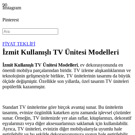
Instagram
Pinterest
YouTube
FİYAT TEKLİFİ
İzmit Kullanışlı TV Ünitesi Modelleri
İzmit Kullanışlı TV Ünitesi Modelleri
, ev dekorasyonunda en
önemli mobilya parçalarından biridir. TV izleme alışkanlıklarının ve
teknolojinin gelişmesiyle birlikte, TV ünitelerinin tasarımı da büyük
ölçüde değişmiştir. Özellikle son yıllarda, özel tasarım TV üniteleri
popülerlik kazanmıştır.
Standart TV ünitelerine göre birçok avantaj sunar. Bu ünitelerin
tasarımı, evinize özgünlük katarken aynı zamanda işlevsel çözümler
sunar. Örneğin, TV ünitenizde yer alan raflar, kitaplarınızı, dekoratif
eşyalarınızı veya diğer aksesuarlarınızı saklamak için kullanılabilir.
Ayrıca, TV üniteleri, evinizin diğer mobilyalarıyla uyumlu hale
getirilebilir ve bu şekilde dekorasyonunuza uygun hale getirilebilir.