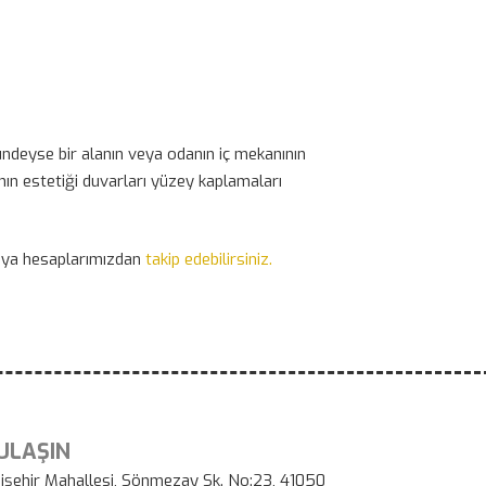
ndeyse bir alanın veya odanın iç mekanının
anın estetiği duvarları yüzey kaplamaları
dya hesaplarımızdan
takip edebilirsiniz.
 ULAŞIN
işehir Mahallesi, Sönmezay Sk. No:23, 41050