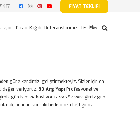
5417
FİYAT TEKLİFİ
rasyon
Duvar Kağıdı
Referanslarımız
İLETİŞİM
nden güne kendimizi geliştirmekteyiz. Sizler için en
za değer veriyoruz.
3D Arg Yapı
Profesyonel ve
iğimiz gün işimize başlıyoruz ve söz verdiğimiz gün
de olarak; bundan sonraki hedefimiz ulaştığımız