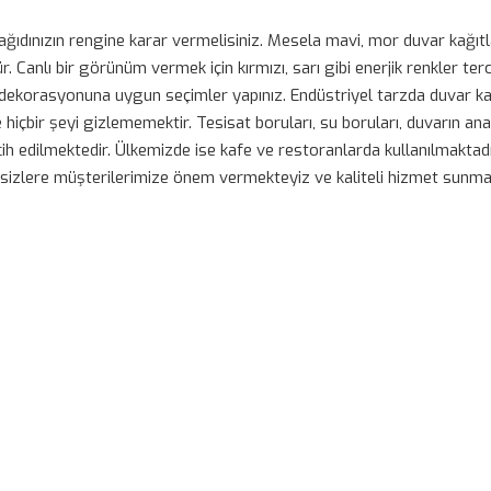
kağıdınızın rengine karar vermelisiniz. Mesela mavi, mor duvar kağıt
Canlı bir görünüm vermek için kırmızı, sarı gibi enerjik renkler ter
dekorasyonuna uygun seçimler yapınız. Endüstriyel tarzda duvar kağı
hiçbir şeyi gizlememektir. Tesisat boruları, su boruları, duvarın a
ih edilmektedir. Ülkemizde ise kafe ve restoranlarda kullanılmaktad
 sizlere müşterilerimize önem vermekteyiz ve kaliteli hizmet sunma