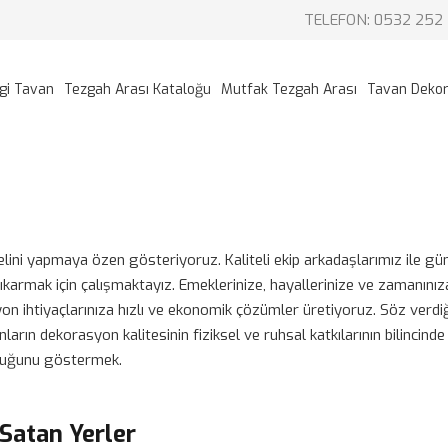
TELEFON: 0532 252 
gi Tavan
Tezgah Arası Kataloğu
Mutfak Tezgah Arası
Tavan Deko
zelini yapmaya özen gösteriyoruz. Kaliteli ekip arkadaşlarımız ile gü
ıkarmak için çalışmaktayız. Emeklerinize, hayallerinize ve zamanını
on ihtiyaçlarınıza hızlı ve ekonomik çözümler üretiyoruz. Söz verd
ların dekorasyon kalitesinin fiziksel ve ruhsal katkılarının bilincin
olduğunu göstermek.
Satan Yerler