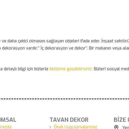
 daha çekici olmasını sağlayan objeleri ifade eder. İnşaat sektörü
ip dekorasyon vardır.’’ İç dekorasyon ve dekor’’. Bir mekanın veya al
 detaylı bilgi için bizlerle
iletişime geçebilirsiniz.
Bizleri sosyal me
UMSAL
TAVAN DEKOR
BİZE
ımızda
Önek Uygulamalarımız
Yen