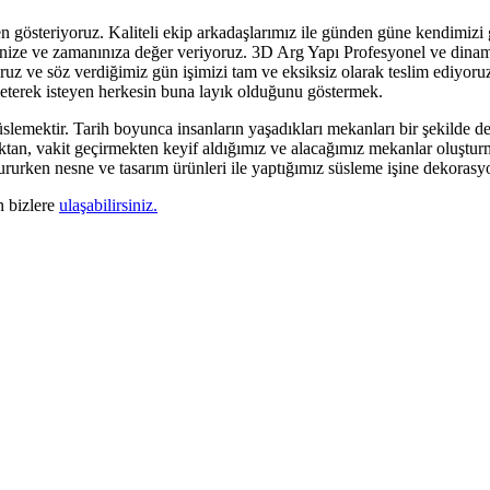
en gösteriyoruz. Kaliteli ekip arkadaşlarımız ile günden güne kendimizi
rinize ve zamanınıza değer veriyoruz. 3D Arg Yapı Profesyonel ve dinami
z ve söz verdiğimiz gün işimizi tam ve eksiksiz olarak teslim ediyoruz.
şleterek isteyen herkesin buna layık olduğunu göstermek.
slemektir. Tarih boyunca insanların yaşadıkları mekanları bir şekilde dek
tan, vakit geçirmekten keyif aldığımız ve alacağımız mekanlar oluşturma
tururken nesne ve tasarım ürünleri ile yaptığımız süsleme işine dekoras
n bizlere
ulaşabilirsiniz.