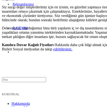
Referanslarımız
Siz saygı değer müşterilerimiz için en iyisini, en güzelini yapmaya öz
tasarımları ortaya çıkarmak için çalışmaktayız. Emeklerinize, hayalle
ve ekonomik çözümler üretiyoruz. Söz verdiğimiz gün işimize başlıyoru
bilincinde olarak; bundan sonraki hedefimiz ulaştığımız kitleleri geni
Dekorasyon, oturduğumuz bina türü yapıların iç ve dış tasarımlarını sü
İLETİŞİM
yaşadıkları ortama yansıtma isteklerinden kaynaklanmaktadır. Yaşamak
mekan şıklığını diğer insanlara işte, huzuru sağlayacak bir ortam oluş
Kandıra Duvar Kağıdı Fiyatları
Hakkında daha çok bilgi almak içi
Bizleri Sosyal medyadan da takip
edebilirsiniz.
KURUMSAL
Hakkımızda