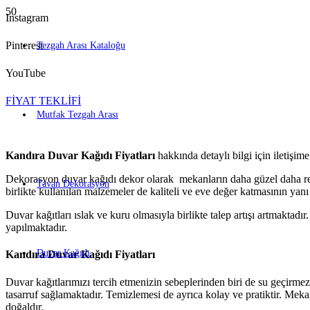
Instagram
Pinterest
Tezgah Arası Kataloğu
YouTube
FİYAT TEKLİFİ
Mutfak Tezgah Arası
Kandıra Duvar Kağıdı Fiyatları
hakkında detaylı bilgi için iletişime
Dekorasyon duvar kağıdı dekor olarak mekanların daha güzel daha renk
Tavan Dekorasyon
birlikte kullanılan malzemeler de kaliteli ve eve değer katmasının yan
Duvar kağıtları ıslak ve kuru olmasıyla birlikte talep artışı artmaktadı
yapılmaktadır.
Duvar Kağıdı
Kandıra Duvar Kağıdı Fiyatları
Duvar kağıtlarımızı tercih etmenizin sebeplerinden biri de su geçir
tasarruf sağlamaktadır. Temizlemesi de ayrıca kolay ve pratiktir. Me
doğaldır.