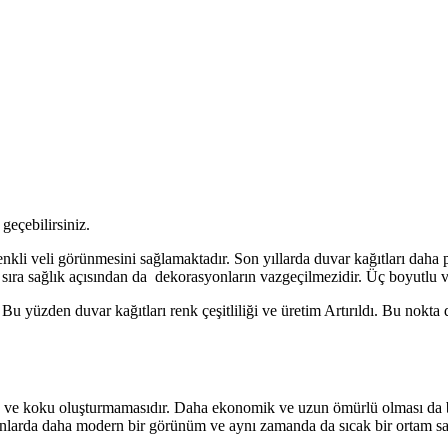
 geçebilirsiniz.
li veli görünmesini sağlamaktadır. Son yıllarda duvar kağıtları daha p
ı sıra sağlık açısından da dekorasyonların vazgeçilmezidir. Üç boyutlu v
r. Bu yüzden duvar kağıtları renk çeşitliliği ve üretim Artırıldı. Bu nok
mez ve koku oluşturmamasıdır. Daha ekonomik ve uzun ömürlü olması da 
kanlarda daha modern bir görünüm ve aynı zamanda da sıcak bir ortam sa