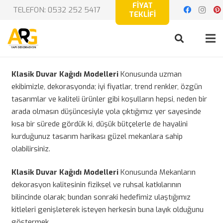
FİYAT
TELEFON: 0532 252 5417
TEKLİFİ
Klasik Duvar Kağıdı Modelleri
Konusunda uzman
ekibimizle, dekorasyonda; iyi fiyatlar, trend renkler, özgün
tasarımlar ve kaliteli ürünler gibi koşulların hepsi, neden bir
arada olmasın düşüncesiyle yola çıktığımız yer sayesinde
kısa bir sürede gördük ki, düşük bütçelerle de hayalini
kurduğunuz tasarım harikası güzel mekanlara sahip
olabilirsiniz.
Klasik Duvar Kağıdı Modelleri
Konusunda Mekanların
dekorasyon kalitesinin fiziksel ve ruhsal katkılarının
bilincinde olarak; bundan sonraki hedefimiz ulaştığımız
kitleleri genişleterek isteyen herkesin buna layık olduğunu
göstermek.