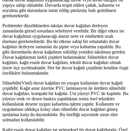
yapıya sahip olmalıdır. Duvarda tespit edilen çatlak, kabarma ve
soyulma gibi durumların tamir edilip pürüzsüz hale getirilmesi
gerekmektedir.
Problemler düzeltilmeden takılan duvar kağıtları ilerleyen
zamanlarda görsel sorunlara sebebiyet verebilir. Bir diğer etken ise
duvar kağıdının uygulanacağı alanın nem ve rutubetten uzak
durması gerekmektedir. Bu iki etkene sahip bir ortamdaki duvar
kağıtları ilerleyen zamanlar da şişme veya kabarma yapabilir. Bu
gibi durumlarda duvar kağıdının sökülüp yeniden takılması gerekir.
Duvar kağıtlarının farklı çeşitleri bulunmaktır. Silinebilen duvar
kağıtları, kağıt esaslı duvar kağıtları, tekstil duvar kağıtları olmak
üzere üçe ayrılmaktadır. Her bir duvar kağıdı çeşidinin kendine özgü
özellikleri bulunmaktadır.
Silinebilir(Vinil) duvar kağıtları en yaygın kullanılan duvar kağıdı
çeşididir. Kağıt astar üzerine PVC laminasyon ile üretilen silinebilir
duvar kağıtları, kompakt bir kağıttır. Üst yüzeyi PVC ile kaplıdır. Bu
yüzeye renk ve desen baskısı yapıldıktan sonra özel teknikler
kullanılarak desene uygun kabartma işlemi yapılır. Kullanımı ve
uygulaması oldukça kolay olan silinebilir duvar kağıtları güneş
ışınlarına karşı da dayanıklıdır. Bu özelliği sayesinde uzun süre
solmadan kullanılabilir.
Kağıt esaslı duvar kağıtları ise geleneksel tip duvar kağıtlarıdır. Özel