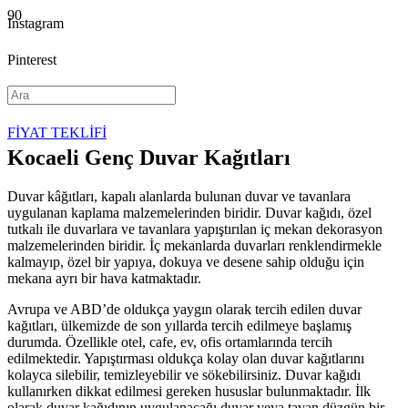
Instagram
Pinterest
YouTube
FİYAT TEKLİFİ
Kocaeli Genç Duvar Kağıtları
Duvar kâğıtları, kapalı alanlarda bulunan duvar ve tavanlara
uygulanan kaplama malzemelerinden biridir. Duvar kağıdı, özel
tutkalı ile duvarlara ve tavanlara yapıştırılan iç mekan dekorasyon
malzemelerinden biridir. İç mekanlarda duvarları renklendirmekle
kalmayıp, özel bir yapıya, dokuya ve desene sahip olduğu için
mekana ayrı bir hava katmaktadır.
Avrupa ve ABD’de oldukça yaygın olarak tercih edilen duvar
kağıtları, ülkemizde de son yıllarda tercih edilmeye başlamış
durumda. Özellikle otel, cafe, ev, ofis ortamlarında tercih
edilmektedir. Yapıştırması oldukça kolay olan duvar kağıtlarını
kolayca silebilir, temizleyebilir ve sökebilirsiniz. Duvar kağıdı
kullanırken dikkat edilmesi gereken hususlar bulunmaktadır. İlk
olarak duvar kağıdının uygulanacağı duvar veya tavan düzgün bir