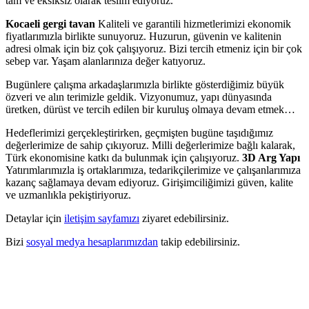
tam ve eksiksiz olarak teslim ediyoruz.
Kocaeli gergi tavan
Kaliteli ve garantili hizmetlerimizi ekonomik
fiyatlarımızla birlikte sunuyoruz. Huzurun, güvenin ve kalitenin
adresi olmak için biz çok çalışıyoruz. Bizi tercih etmeniz için bir çok
sebep var. Yaşam alanlarınıza değer katıyoruz.
Bugünlere çalışma arkadaşlarımızla birlikte gösterdiğimiz büyük
özveri ve alın terimizle geldik. Vizyonumuz, yapı dünyasında
üretken, dürüst ve tercih edilen bir kuruluş olmaya devam etmek…
Hedeflerimizi gerçekleştirirken, geçmişten bugüne taşıdığımız
değerlerimize de sahip çıkıyoruz. Milli değerlerimize bağlı kalarak,
Türk ekonomisine katkı da bulunmak için çalışıyoruz.
3D Arg Yapı
Yatırımlarımızla iş ortaklarımıza, tedarikçilerimize ve çalışanlarımıza
kazanç sağlamaya devam ediyoruz. Girişimciliğimizi güven, kalite
ve uzmanlıkla pekiştiriyoruz.
Detaylar için
iletişim sayfamızı
ziyaret edebilirsiniz.
Bizi
sosyal medya hesaplarımızdan
takip edebilirsiniz.