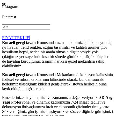
Instagram
Pinterest
YouTube
FİYAT TEKLİFİ
Kocaeli gergi tavan
Konusunda uzman ekibimizle, dekorasyonda;
iyi fiyatlar, trend renkler, özgün tasarımlar ve kaliteli ürünler gibi
koşulların hepsi, neden bir arada olmasın düşüncesiyle yola
çıktığımız yer sayesinde kısa bir sürede gördük ki, düşük bütçelerle
de hayalini kurduğunuz tasarım harikası güzel mekanlara sahip
olabilirsiniz.
Kocaeli gergi tavan
Konusunda Mekanların dekorasyon kalitesinin
fiziksel ve ruhsal katkılarının bilincinde olarak; bundan sonraki
hedefimiz ulaştığımız kitleleri genişleterek isteyen herkesin buna
layık olduğunu göstermek.
Emeklerinize, hayallerinize ve zamanınıza değer veriyoruz.
3D Arg
Yapı
Profesyonel ve dinamik kadromuzla 7/24 inşaat, tadilat ve
dekorasyon ihtiyaçlarınıza hızlı ve ekonomik çözümler üretiyoruz.
Söz verdiğimiz gün işimize başlıyoruz ve söz verdiğimiz gün işimizi