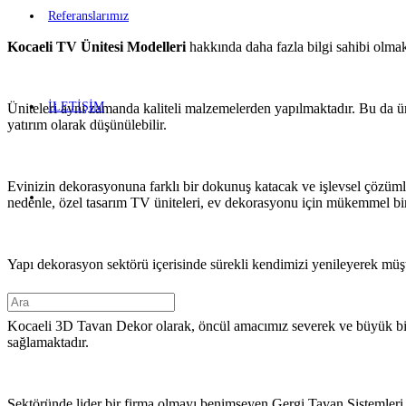
Referanslarımız
Kocaeli TV Ünitesi Modelleri
hakkında daha fazla bilgi sahibi olma
İLETİŞİM
Üniteleri aynı zamanda kaliteli malzemelerden yapılmaktadır. Bu da ür
yatırım olarak düşünülebilir.
Evinizin dekorasyonuna farklı bir dokunuş katacak ve işlevsel çözümler 
nedenle, özel tasarım TV üniteleri, ev dekorasyonu için mükemmel bir 
Yapı dekorasyon sektörü içerisinde sürekli kendimizi yenileyerek müş
Kocaeli 3D Tavan Dekor olarak, öncül amacımız severek ve büyük bir h
sağlamaktadır.
Sektöründe lider bir firma olmayı benimseyen Gergi Tavan Sistemleri, f