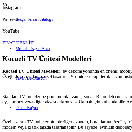
Instagram
Pinterest
Tezgah Arası Kataloğu
YouTube
FİYAT TEKLİFİ
Mutfak Tezgah Arası
Kocaeli TV Ünitesi Modelleri
Kocaeli TV Ünitesi Modelleri
, ev dekorasyonunda en önemli mobilya 
Özellikle son yıllarda, özel tasarım TV üniteleri popülerlik kazanmıştır
Tavan Dekorasyon
Standart TV ünitelerine göre birçok avantaj sunar. Bu ünitelerin tasar
eşyalarınızı veya diğer aksesuarlarınızı saklamak için kullanılabilir. A
Duvar Kağıdı
Özel tasarım TV ünitelerinin bir diğer avantajı, boyutlarının özelleştir
modern veya klasik tarzda tasarlanabilir. Bu sayede, evinizin dekorasy