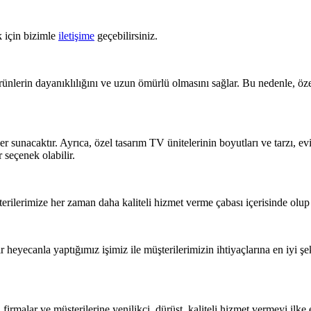
k için bizimle
iletişime
geçebilirsiniz.
ünlerin dayanıklılığını ve uzun ömürlü olmasını sağlar. Bu nedenle, öze
sunacaktır. Ayrıca, özel tasarım TV ünitelerinin boyutları ve tarzı, evini
seçenek olabilir.
terilerimize her zaman daha kaliteli hizmet verme çabası içerisinde o
eyecanla yaptığımız işimiz ile müşterilerimizin ihtiyaçlarına en iyi 
irmalar ve müşterilerine yenilikçi, dürüst, kaliteli hizmet vermeyi ilke