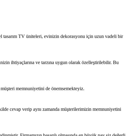
l tasarım TV üniteleri, evinizin dekorasyonu için uzun vadeli bir
zin ihtiyaçlarına ve tarzına uygun olarak özelleştirilebilir. Bu
lup müşteri memnuniyetini de önemsemekteyiz.
şekilde cevap verip aynı zamanda müşterilerimizin memnuniyetini
 edinmiştir. Firmamızın başarılı olmasında en büyük pay siz değerli