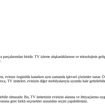
parçalarından biridir. TV izleme alışkanlıklarının ve teknolojinin geliş
.
ımı, evinize özgünlük katarken aynı zamanda işlevsel çözümler sunar. Örn
yrıca, TV üniteleri, evinizin diğer mobilyalarıyla uyumlu hale getirilebi
ilebilir olmasıdır. Bu, TV ünitenizin evinizin alanına ve ihtiyaçlarına uy
onuna göre farklı seçenekler arasından seçim yapabilirsiniz.