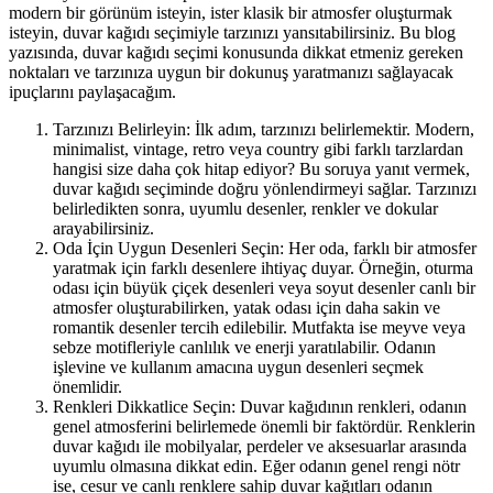
modern bir görünüm isteyin, ister klasik bir atmosfer oluşturmak
isteyin, duvar kağıdı seçimiyle tarzınızı yansıtabilirsiniz. Bu blog
yazısında, duvar kağıdı seçimi konusunda dikkat etmeniz gereken
noktaları ve tarzınıza uygun bir dokunuş yaratmanızı sağlayacak
ipuçlarını paylaşacağım.
Tarzınızı Belirleyin: İlk adım, tarzınızı belirlemektir. Modern,
minimalist, vintage, retro veya country gibi farklı tarzlardan
hangisi size daha çok hitap ediyor? Bu soruya yanıt vermek,
duvar kağıdı seçiminde doğru yönlendirmeyi sağlar. Tarzınızı
belirledikten sonra, uyumlu desenler, renkler ve dokular
arayabilirsiniz.
Oda İçin Uygun Desenleri Seçin: Her oda, farklı bir atmosfer
yaratmak için farklı desenlere ihtiyaç duyar. Örneğin, oturma
odası için büyük çiçek desenleri veya soyut desenler canlı bir
atmosfer oluşturabilirken, yatak odası için daha sakin ve
romantik desenler tercih edilebilir. Mutfakta ise meyve veya
sebze motifleriyle canlılık ve enerji yaratılabilir. Odanın
işlevine ve kullanım amacına uygun desenleri seçmek
önemlidir.
Renkleri Dikkatlice Seçin: Duvar kağıdının renkleri, odanın
genel atmosferini belirlemede önemli bir faktördür. Renklerin
duvar kağıdı ile mobilyalar, perdeler ve aksesuarlar arasında
uyumlu olmasına dikkat edin. Eğer odanın genel rengi nötr
ise, cesur ve canlı renklere sahip duvar kağıtları odanın