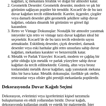
kağıtları, iç mekanlara ferahlık ve doğal bir atmosfer katar.
Geometrik Desenler: Geometrik desenler, modern ve şık bir
görünüm sağlayan popüler bir trenddir. Kocaeli’de de bu tarz
duvar kağıtları tercih edilmektedir. Kareler, üçgenler, çizgiler
veya damarlı desenler gibi geometrik şekillere sahip duvar
kağıtları, odalara dinamik bir görünüm ve görsel ilgi
kazandırır.
Retro ve Vintage Dokunuşlar: Nostaljik bir atmosfer yaratmak
isteyenler için retro ve vintage tarzı duvar kağıtları ideal bir
seçenektir. Kocaeli’de de bu tarzı tercih edenlerin sayısı
artmaktadır. Eskitilmiş desenler, çiçek desenleri, damask
desenler veya eski haritalar gibi retro unsurlara sahip duvar
kağıtları, mekanlara karakter ve benzersizlik katar.
Metalik ve Parlak Yüzeyler: Kocaeli, modern ve çağdaş bir
şehir olduğu için metalik ve parlak yüzeylere sahip duvar
kağıtları da tercih edilmektedir. Gümüş, altın veya bronz
tonlarındaki metalik duvar kağıtları, ışığı yansıtarak mekana
lüks bir hava katar. Metalik dokunuşlar, özellikle şık oteller,
restoranlar veya ofisler gibi prestijli mekanlarda popülerdir.
Dekorasyonda Duvar Kağıdı Seçimi
Dekorasyon, evlerimizi veya işyerlerimizi kişisel tarzımızla
buluşturmanın en etkili yollarından biridir. Duvar kağıdı,
dekorasyonda kullanılan pratik ve estetik bir malzemedir. İster