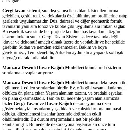
da sağlar.
Gergi tavan sistemi
, sıra dışı yapısı ile ısıtılarak istenilen forma
gelebilen, çeşitli renk ve dokularda özel alüminyum profillerine ısıtıp
gerilerek uygulanmasıdır. Düz, dairesel ve diğer geometrik formlu
tavanların yanı sıra tonoz ve kubbe gibi uygulamalara imkan sağlar.
Bu esneklik sayesinde her projede kendine has tavanlarda özgün
tasarım imkanı sunar. Gergi Tavan Sistemi sadece tavanda değil
,duvar ve dekoratif amaçlı olmak üzere de yapılabilir ve her şekilde
girebilir. Sudan ve nemden etkilenmezler, Bakım ve boya
gerektirmez , Temizlenebilir, Arkadan aydınlatma yaparak soft ışık
kaynağı olarak kullanılabilir.
Manzara Desenli Duvar Kağıdı Modelleri
konularında sizlerin
sorularına cevaplar arıyoruz.
Manzara Desenli Duvar Kağıdı Modelleri
konusu dekorasyon ile
ilgili merak edilen sorulardan biridir. Ev, ofis gibi yaşam alanlarında
oldukça ön plana çıkar. Yaşam alanının tarzını, ve oradaki eşyaları
ön plana çıkarmaktadır. Tam da bu nedenle yaşam alanlarımızda
bizler
Gergi Tavan
ve
Duvar Kağıdı
dekorasyonuna özen
göstermekteyiz. İnsanların yaşadıkları ve çalıştıkları ortamın nasıl
olduğu, düzenlemesi insanlar üzerinde doğrudan etkili
olabilmektedir. Bu durum araştırmalarla net bir şekilde
kanıtlanmıştır. Bu nedenle dekorasyona başlamadan önce tüm
alternatifleri araştırmalı ve seçiminizi özenle yapmalısınız.