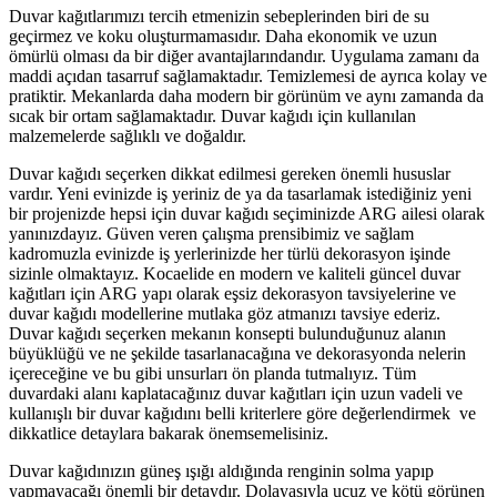
Duvar kağıtlarımızı tercih etmenizin sebeplerinden biri de su
geçirmez ve koku oluşturmamasıdır. Daha ekonomik ve uzun
ömürlü olması da bir diğer avantajlarındandır. Uygulama zamanı da
maddi açıdan tasarruf sağlamaktadır. Temizlemesi de ayrıca kolay ve
pratiktir. Mekanlarda daha modern bir görünüm ve aynı zamanda da
sıcak bir ortam sağlamaktadır. Duvar kağıdı için kullanılan
malzemelerde sağlıklı ve doğaldır.
Duvar kağıdı seçerken dikkat edilmesi gereken önemli hususlar
vardır. Yeni evinizde iş yeriniz de ya da tasarlamak istediğiniz yeni
bir projenizde hepsi için duvar kağıdı seçiminizde ARG ailesi olarak
yanınızdayız. Güven veren çalışma prensibimiz ve sağlam
kadromuzla evinizde iş yerlerinizde her türlü dekorasyon işinde
sizinle olmaktayız. Kocaelide en modern ve kaliteli güncel duvar
kağıtları için ARG yapı olarak eşsiz dekorasyon tavsiyelerine ve
duvar kağıdı modellerine mutlaka göz atmanızı tavsiye ederiz.
Duvar kağıdı seçerken mekanın konsepti bulunduğunuz alanın
büyüklüğü ve ne şekilde tasarlanacağına ve dekorasyonda nelerin
içereceğine ve bu gibi unsurları ön planda tutmalıyız. Tüm
duvardaki alanı kaplatacağınız duvar kağıtları için uzun vadeli ve
kullanışlı bir duvar kağıdını belli kriterlere göre değerlendirmek ve
dikkatlice detaylara bakarak önemsemelisiniz.
Duvar kağıdınızın güneş ışığı aldığında renginin solma yapıp
yapmayacağı önemli bir detaydır. Dolayasıyla ucuz ve kötü görünen