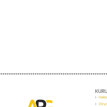
KUR
Hakk
Vizy