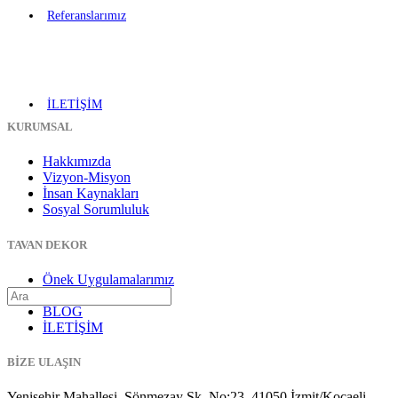
Referanslarımız
İLETİŞİM
KURUMSAL
Hakkımızda
Vizyon-Misyon
İnsan Kaynakları
Sosyal Sorumluluk
TAVAN DEKOR
Önek Uygulamalarımız
Gergi Tavan
BLOG
İLETİŞİM
BİZE ULAŞIN
Yenişehir Mahallesi, Sönmezay Sk. No:23, 41050 İzmit/Kocaeli