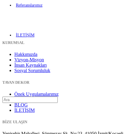
Referanslarımız
İLETİŞİM
KURUMSAL
Hakkımızda
Vizyon-Misyon
İnsan Kaynakları
Sosyal Sorumluluk
TAVAN DEKOR
Önek Uygulamalarımız
Gergi Tavan
BLOG
İLETİŞİM
BİZE ULAŞIN
Yenişehir Mahallesi, Sönmezay Sk. No:23, 41050 İzmit/Kocaeli