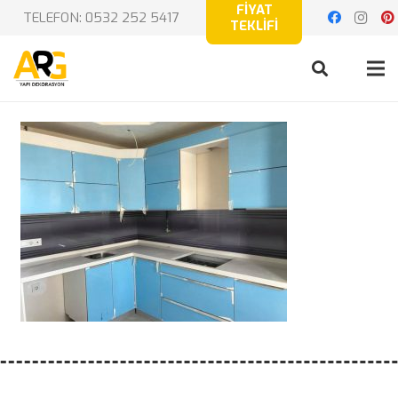
FİYAT
TELEFON: 0532 252 5417
TEKLİFİ