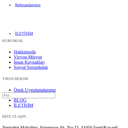
Referanslarımız
İLETİŞİM
KURUMSAL
Hakkımızda
Vizyon-Misyon
İnsan Kaynakları
Sosyal Sorumluluk
TAVAN DEKOR
Önek Uygulamalarımız
Gergi Tavan
BLOG
İLETİŞİM
BİZE ULAŞIN
Yenişehir Mahallesi, Sönmezay Sk. No:23, 41050 İzmit/Kocaeli