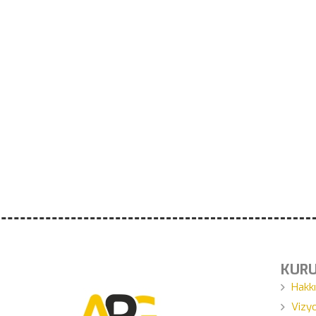
KUR
Hakk
Vizy