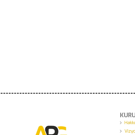
KUR
Hakk
Vizy