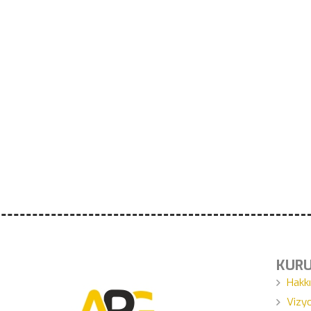
KUR
Hakk
Vizy