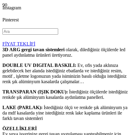
Instagram
Pinterest
YouTube
FİYAT TEKLİFİ
3D ARG gergi tavan sistemleri
olarak, dilediğiniz ölçülerde led
panel aydınlatma ürünleri üretiyoruz.
DOUBLE UV DIGITAL BASKILI:
Ev, ofis yada aklınıza
gelebilecek her alanda istediğiniz ebatlarda ve istediğiniz resim,
motif , işletme logonuzun yada isiminizin basılı olduğu istediğiniz
renk şık alüminyum kasalarda çalışmalar…
TRANSPARAN (IŞIK DOKU):
İstediğiniz ölçülerde istediğiniz
renkde şık alüminyum kasalarda aydınlatma panelleri.
LAKE (PARLAK):
İstediğiniz ölçü ve renkde şık alüminyum ya
da mdf kasalarda yine istediğiniz renk lake kaplama ürünleri ile
farklı tavan sistemleri
ÖZELLİKLERİ
Ev veya işyerinize gergi tavan uygulaması yaptırabilmeniz için