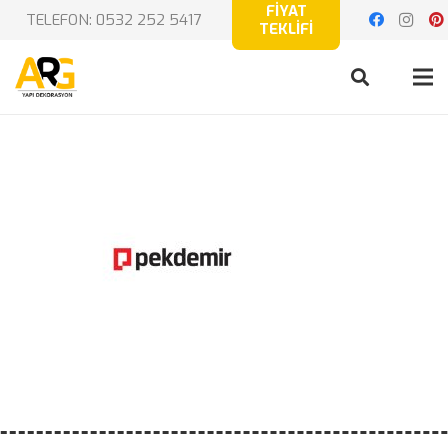
FİYAT
TELEFON: 0532 252 5417
TEKLİFİ