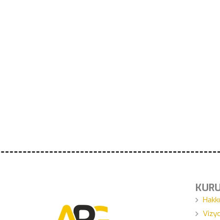
KUR
Hakk
Vizy