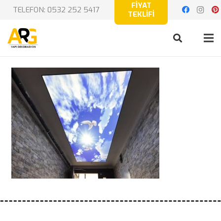
FİYAT
TELEFON: 0532 252 5417
TEKLİFİ