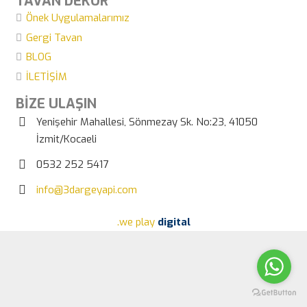
TAVAN DEKOR
Önek Uygulamalarımız
Gergi Tavan
BLOG
İLETİŞİM
BİZE ULAŞIN
Yenişehir Mahallesi, Sönmezay Sk. No:23, 41050
İzmit/Kocaeli
0532 252 5417
info@3dargeyapi.com
.we play
digital