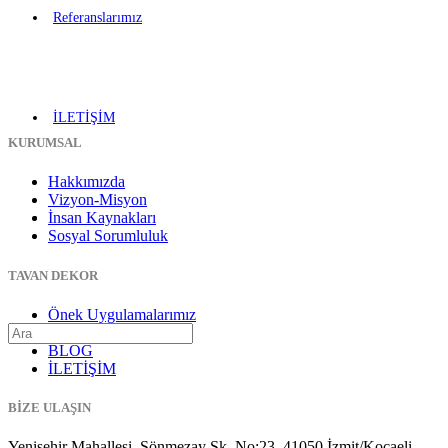
Referanslarımız
İLETİŞİM
KURUMSAL
Hakkımızda
Vizyon-Misyon
İnsan Kaynakları
Sosyal Sorumluluk
TAVAN DEKOR
Önek Uygulamalarımız
Gergi Tavan
BLOG
İLETİŞİM
BİZE ULAŞIN
Yenişehir Mahallesi, Sönmezay Sk. No:23, 41050 İzmit/Kocaeli